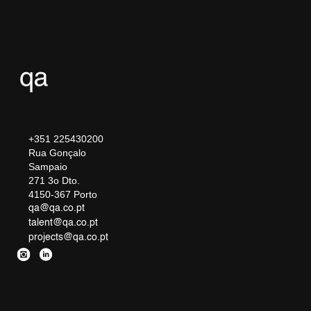
+351 225430200
Rua Gonçalo
Sampaio
271 3o Dto.
4150-367 Porto
qa@qa.co.pt
talent@qa.co.pt
projects@qa.co.pt